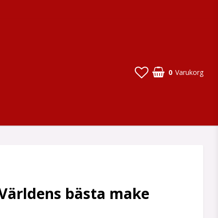
0
Varukorg
Världens bästa make