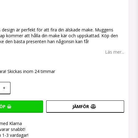
 favoritlistan
design är perfekt för att fira din älskade make. Muggens
skap kommer att hålla din make kär och uppskattad. Köp den
ke den bästa presenten han någonsin kan få!
Läs mer...
ara! Skickas inom 24 timmar
+
ÖP
JÄMFÖR
 med Klarna
svarar snabbt!
 1-3 vardagar!