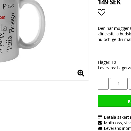
149 SEK
Lägg till i
Den här muggens 
kärleksfulla bud
nu och ge din ma
I lager: 10
Leverans:
Lagerv
-
K
Betala säkert
Maila oss, vi 
Leverans inom