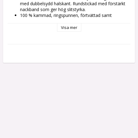
med dubbelsydd halskant. Rundstickad med förstärkt 
nackband som ger hög slitstyrka. 
100 % kammad, ringspunnen, förtvättad samt 
förkrympt bomull. Vikt 160g/m2
Normal passform.
Visa mer
Kan tvättas i 60 grader. Stryk ej direkt på trycket.
När t-shirten levereras så är den pressad i en varm 
press för att applicera trycket vilket kan göra att den 
verkar lite stor. Den kommer dock att dra ihop sig lite 
efter första tvätten.
S: Bredd, 48 cm Längd: 68 cm
M: Bredd, 53 cm Längd, 70 cm
L: Bredd, 56 cm Längd: 72 cm
XL: Bredd, 59 cm Längd, 74 cm
XXL: Bredd, 60 cm Längd, 81 cm
3XL: Bredd, 63 cm Längd, 82 cm
4XL: Bredd, 77 cm Längd, 84 cm
Bredden mäts från armhåla till armhåla och längden 
mäts från högsta till lägsta punkt.
Måtten är ca och kan variera 2-3 cm