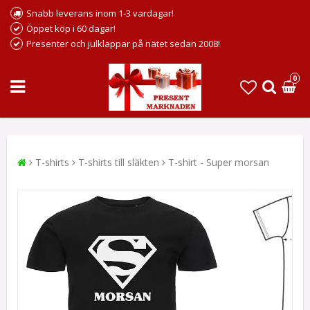
Snabb leverans inom 1-3 vardagar!
Öppet köp i 60 dagar!
Presenter och julklappar på nätet sedan 2008!
0
T-shirts
T-shirts till släkten
T-shirt - Super morsan