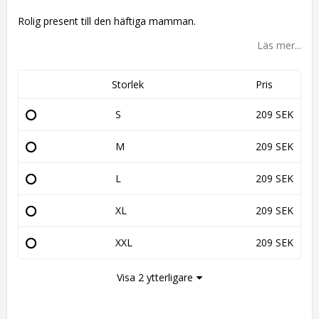
Lägg till i favoritlistan
Rolig present till den häftiga mamman.
Läs mer...
Storlek
Pris
S
209 SEK
M
209 SEK
L
209 SEK
XL
209 SEK
XXL
209 SEK
Visa 2 ytterligare