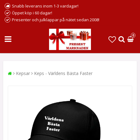
Snabb leverans inom 1-3 vardagar!
Öppet köp i 60 dagar!
Presenter och julklappar på nätet sedan 2008!
0
Kepsar
Keps - Världens Bästa Faster