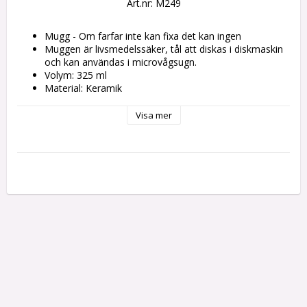
Art.nr: M249
Mugg - Om farfar inte kan fixa det kan ingen
Muggen är livsmedelssäker, tål att diskas i diskmaskin 
och kan användas i microvågsugn.
Volym: 325 ml
Material: Keramik
Höjd: 10 cm
Diameter: 8 cm
Visa mer