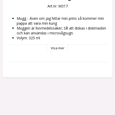
Art.nr: M317
Mugg - Även om jag hittar min prins så kommer min 
pappa att vara min kung
Muggen är livsmedelssäker, tål att diskas i diskmaskin 
och kan användas i microvågsugn.
Volym: 325 ml
Material: Keramik
Höjd: 10 cm
Visa mer
Diameter: 8 cm