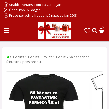
Snabb leverans inom 1-3 vardagar!
Öppet köp i 60 dagar!
Presenter och julklappar på nätet sedan 2008!
0
T-shirts
T-shirts - Roliga
T-shirt - Så här ser en
fantastisk pensionär ut