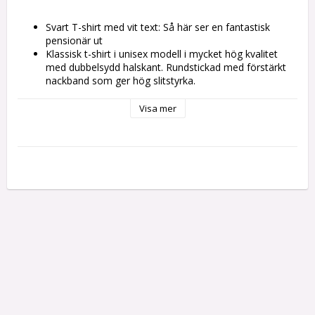
Svart T-shirt med vit text: Så här ser en fantastisk 
pensionär ut
Klassisk t-shirt i unisex modell i mycket hög kvalitet 
med dubbelsydd halskant. Rundstickad med förstärkt 
nackband som ger hög slitstyrka. 
100 % kammad, ringspunnen, förtvättad samt 
förkrympt bomull. Vikt 160g/m2
Visa mer
Normal passform.
Kan tvättas i 60 grader. Stryk ej direkt på trycket.
När t-shirten levereras så är den pressad i en varm 
press för att applicera trycket vilket kan göra att den 
verkar lite stor. Den kommer dock att dra ihop sig lite 
efter första tvätten.
S: Bredd, 48 cm Längd: 68 cm
M: Bredd, 53 cm Längd, 70 cm
L: Bredd, 56 cm Längd: 72 cm
XL: Bredd, 59 cm Längd, 74 cm
XXL: Bredd, 60 cm Längd, 81 cm
3XL: Bredd, 63 cm Längd, 82 cm
4XL: Bredd, 77 cm Längd, 84 cm
Bredden mäts från armhåla till armhåla och längden 
mäts från högsta till lägsta punkt.