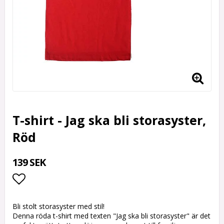
T-shirt - Jag ska bli storasyster,
Röd
139 SEK
Lägg till i favoritlistan
Bli stolt storasyster med stil!
Denna röda t-shirt med texten "Jag ska bli storasyster" är det