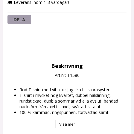
Leverans inom 1-3 vardagar!
DELA
Beskrivning
Art.nr: T1580
Röd T-shirt med vit text: Jag ska bli storasyster
T-shirt i mycket hög kvalitet, dubbel halslinning, 
rundstickad, dubbla sömmar vid alla avslut, bandad 
nacksöm från axel till axel, svår att slita ut.
100 % kammad, ringspunnen, förtvättad samt 
förkrympt bomull. Vikt 160g/m2
Normal passform.
Visa mer
Kan tvättas i 60 grader. Stryk ej direkt på trycket.