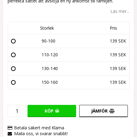
perfekta sättet att avslöja en ny ankomst till familjen.
Läs mer...
Storlek
Pris
90-100
139 SEK
110-120
139 SEK
130-140
139 SEK
150-160
139 SEK
KÖP
JÄMFÖR
Betala säkert med Klarna
Maila oss, vi svarar snabbt!