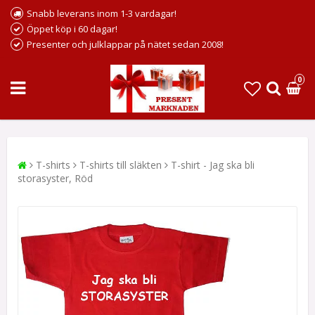
Snabb leverans inom 1-3 vardagar!
Öppet köp i 60 dagar!
Presenter och julklappar på nätet sedan 2008!
0
T-shirts
T-shirts till släkten
T-shirt - Jag ska bli
storasyster, Röd