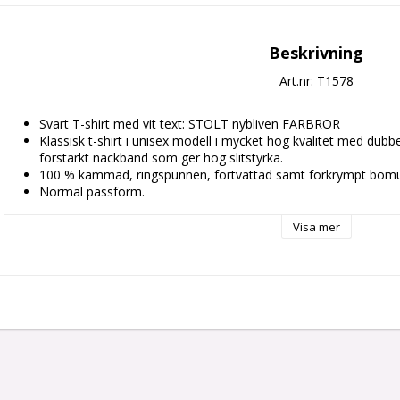
Beskrivning
Art.nr: T1578
Svart T-shirt med vit text: STOLT nybliven FARBROR
Klassisk t-shirt i unisex modell i mycket hög kvalitet med dub
förstärkt nackband som ger hög slitstyrka. 
100 % kammad, ringspunnen, förtvättad samt förkrympt bomul
Normal passform.
Kan tvättas i 60 grader. Stryk ej direkt på trycket.
När t-shirten levereras så är den pressad i en varm press för att
Visa mer
den verkar lite stor. Den kommer dock att dra ihop sig lite efte
S: Bredd, 48 cm Längd: 68 cm
M: Bredd, 53 cm Längd, 70 cm
L: Bredd, 56 cm Längd: 72 cm
XL: Bredd, 59 cm Längd, 74 cm
XXL: Bredd, 60 cm Längd, 81 cm
3XL: Bredd, 63 cm Längd, 82 cm
4XL: Bredd, 77 cm Längd, 84 cm
Bredden mäts från armhåla till armhåla och längden mäts från h
Måtten är ca och kan variera 2-3 cm