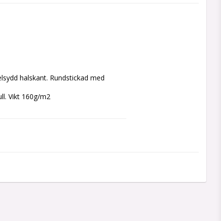
belsydd halskant. Rundstickad med 
l. Vikt 160g/m2
 applicera trycket vilket kan göra att 
r första tvätten.
ögsta till lägsta punkt.