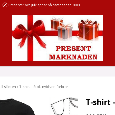
Presenter och julklappar på nätet sedan 2008!
till släkten
T-shirt - Stolt nybliven farbror
T-shirt 