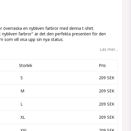
 favoritlistan
ler överraska en nybliven farbror med denna t-shirt.
t nybliven farbror" är det den perfekta presenten för den
n som vill visa upp sin nya status.
Läs mer...
Storlek
Pris
S
209 SEK
M
209 SEK
L
209 SEK
XL
209 SEK
XXL
209 SEK