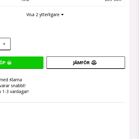
Visa 2 ytterligare
+
ÖP
JÄMFÖR
 med Klarna
svarar snabbt!
 1-3 vardagar!