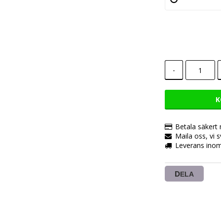
-
K
Betala säkert
Maila oss, vi 
Leverans inom
DELA