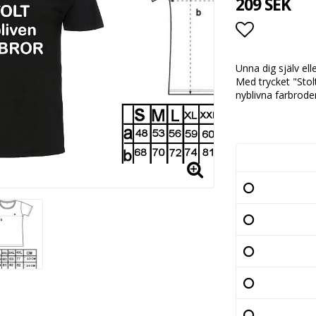
209 SEK
Lägg till i
Unna dig själv el
Med trycket "Stol
nyblivna farbroder